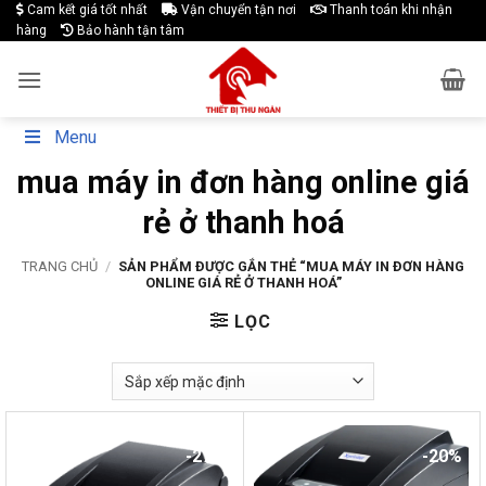
Skip
Cam kết giá tốt nhất
Vận chuyển tận nơi
Thanh toán khi nhận
hàng
Bảo hành tận tâm
to
content
Menu
mua máy in đơn hàng online giá
rẻ ở thanh hoá
TRANG CHỦ
/
SẢN PHẨM ĐƯỢC GẮN THẺ “MUA MÁY IN ĐƠN HÀNG
ONLINE GIÁ RẺ Ở THANH HOÁ”
LỌC
-27%
-20%