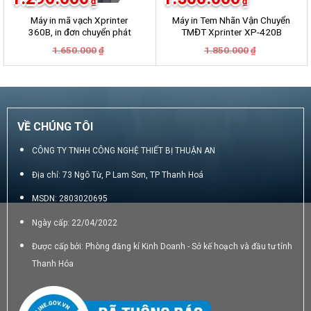
₫
₫
Máy in mã vạch Xprinter
Máy in Tem Nhãn Vận Chuyển
360B, in đơn chuyển phát
TMĐT Xprinter XP-420B
GHN, GHTK, Viettel Post,
Giá
Giá
Giá
Giá
1.650.000
1.850.000
₫
₫
VNpost, Best, J&T
gốc
hiện
gốc
hiện
là:
tại
là:
tại
1.650.000₫.
là:
1.850.000₫.
là:
1.290.000₫.
1.500.000₫.
VỀ CHÚNG TÔI
CÔNG TY TNHH CÔNG NGHỆ THIẾT BỊ THUẬN AN
Địa chỉ: 73 Ngô Từ, P Lam Sơn, TP Thanh Hoá
MSDN: 2803020695
Ngày cấp: 22/04/2022
Được cấp bởi: Phòng đăng kí Kinh Doanh - Sở kế hoạch và đầu tư tỉnh
Thanh Hóa