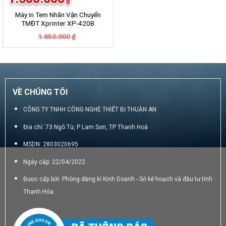
₫
Máy in Tem Nhãn Vận Chuyển
TMĐT Xprinter XP-420B
Giá
Giá
1.850.000
₫
gốc
hiện
là:
tại
1.850.000₫.
là:
1.500.000₫.
VỀ CHÚNG TÔI
CÔNG TY TNHH CÔNG NGHỆ THIẾT BỊ THUẬN AN
Địa chỉ: 73 Ngô Từ, P Lam Sơn, TP Thanh Hoá
MSDN: 2803020695
Ngày cấp: 22/04/2022
Được cấp bởi: Phòng đăng kí Kinh Doanh - Sở kế hoạch và đầu tư tỉnh
Thanh Hóa