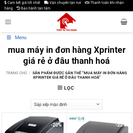
Skip
Cam kết giá tốt nhất
Vận chuyển tận nơi
Thanh toán khi nhận
hàng
Bảo hành tận tâm
to
content
Menu
mua máy in đơn hàng Xprinter
giá rẻ ở đâu thanh hoá
TRANG CHỦ
/
SẢN PHẨM ĐƯỢC GẮN THẺ “MUA MÁY IN ĐƠN HÀNG
XPRINTER GIÁ RẺ Ở ĐÂU THANH HOÁ”
LỌC
-20%
-22%