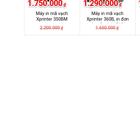
1.750.000
1.290.000
₫
₫
Máy in mã vạch
Máy in mã vạch
Xprinter 350BM
Xprinter 360B, in đơn
chuyển phát GHN,
Giá
Giá
Giá
Giá
2.200.000
1.650.000
₫
₫
GHTK, Viettel Post,
gốc
hiện
gốc
hiện
VNpost, Best, J&T
là:
tại
là:
tại
2.200.000₫.
là:
1.650.000
là:
1.750.000₫.
1.290.000