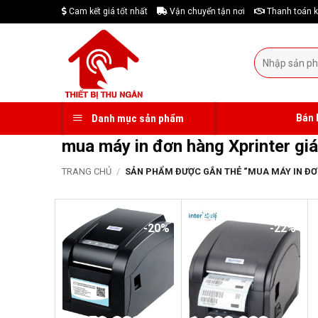
Skip
Cam kết giá tốt nhất
Vận chuyển tận nơi
Thanh toán k
to
content
Tìm
kiếm:
Bán 
Danh mục sản phẩm
mua máy in đơn hàng Xprinter giá 
TRANG CHỦ
/
SẢN PHẨM ĐƯỢC GẮN THẺ “MUA MÁY IN ĐƠN
-20%
-22%