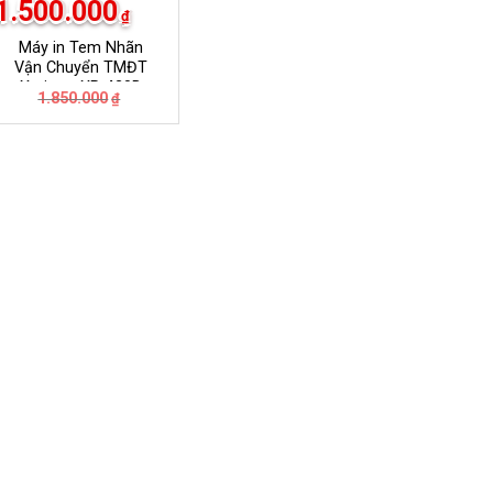
1.500.000
₫
Máy in Tem Nhãn
Vận Chuyển TMĐT
Xprinter XP-420B
Giá
Giá
1.850.000
₫
gốc
hiện
là:
tại
₫.
1.850.000₫.
là:
₫.
1.500.000₫.