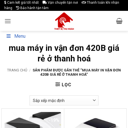
Skip
Cam kết giá tốt nhất
Vận chuyển tận nơi
Thanh toán khi nhận
hàng
Bảo hành tận tâm
to
content
Menu
mua máy in vận đơn 420B giá
rẻ ở thanh hoá
TRANG CHỦ
/
SẢN PHẨM ĐƯỢC GẮN THẺ “MUA MÁY IN VẬN ĐƠN
420B GIÁ RẺ Ở THANH HOÁ”
LỌC
-19%
-19%