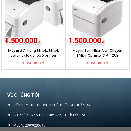
1.500.000
1.500.000
₫
₫
Máy in đơn hàng tiktok, tiktok
Máy in Tem Nhãn Vận Chuyển
seller, tiktok shop Xprinter
TMĐT Xprinter XP-420B
420B
Giá
Giá
Giá
Giá
1.850.000
1.850.000
₫
₫
gốc
hiện
gốc
hiện
là:
tại
là:
tại
1.850.000₫.
là:
1.850.000₫.
là:
1.500.000₫.
1.500.000₫.
VỀ CHÚNG TÔI
CÔNG TY TNHH CÔNG NGHỆ THIẾT BỊ THUẬN AN
Địa chỉ: 73 Ngô Từ, P Lam Sơn, TP Thanh Hoá
MSDN: 2803020695