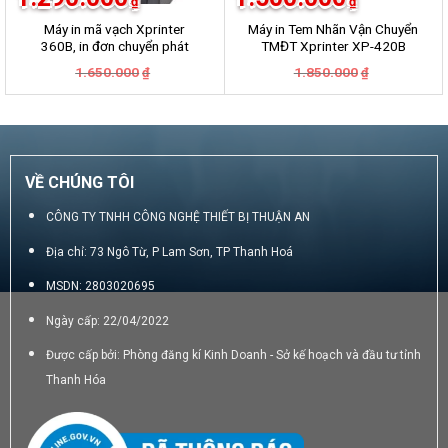
₫
₫
Máy in mã vạch Xprinter
Máy in Tem Nhãn Vận Chuyển
360B, in đơn chuyển phát
TMĐT Xprinter XP-420B
GHN, GHTK, Viettel Post,
Giá
Giá
Giá
Giá
1.650.000
1.850.000
₫
₫
VNpost, Best, J&T
gốc
hiện
gốc
hiện
là:
tại
là:
tại
1.650.000₫.
là:
1.850.000₫.
là:
1.290.000₫.
1.500.000₫.
VỀ CHÚNG TÔI
CÔNG TY TNHH CÔNG NGHỆ THIẾT BỊ THUẬN AN
Địa chỉ: 73 Ngô Từ, P Lam Sơn, TP Thanh Hoá
MSDN: 2803020695
Ngày cấp: 22/04/2022
Được cấp bởi: Phòng đăng kí Kinh Doanh - Sở kế hoạch và đầu tư tỉnh
Thanh Hóa