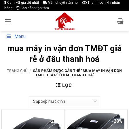
Skip
Cam kết giá tốt nhất
Vận chuyển tận nơi
Thanh toán khi nhận
hàng
Bảo hành tận tâm
to
content
Menu
mua máy in vận đơn TMĐT giá
rẻ ở đâu thanh hoá
TRANG CHỦ
/
SẢN PHẨM ĐƯỢC GẮN THẺ “MUA MÁY IN VẬN ĐƠN
TMĐT GIÁ RẺ Ở ĐÂU THANH HOÁ”
LỌC
-27%
-20%