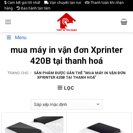
Skip
Cam kết giá tốt nhất
Vận chuyển tận nơi
Thanh toán khi nhận
hàng
Bảo hành tận tâm
to
content
Menu
mua máy in vận đơn Xprinter
420B tại thanh hoá
TRANG CHỦ
/
SẢN PHẨM ĐƯỢC GẮN THẺ “MUA MÁY IN VẬN ĐƠN
XPRINTER 420B TẠI THANH HOÁ”
LỌC
-19%
-19%