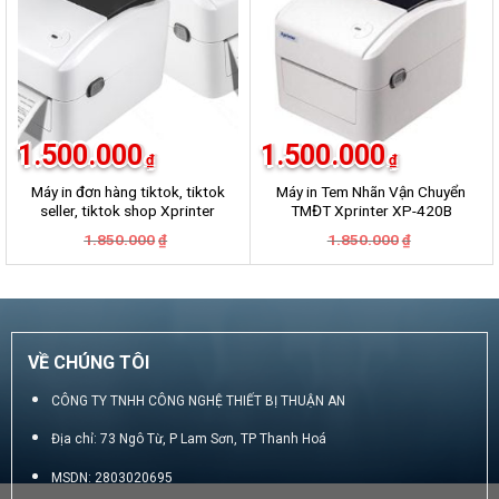
1.500.000
1.500.000
₫
₫
Máy in đơn hàng tiktok, tiktok
Máy in Tem Nhãn Vận Chuyển
seller, tiktok shop Xprinter
TMĐT Xprinter XP-420B
420B
Giá
Giá
Giá
Giá
1.850.000
1.850.000
₫
₫
gốc
hiện
gốc
hiện
là:
tại
là:
tại
1.850.000₫.
là:
1.850.000₫.
là:
1.500.000₫.
1.500.000₫.
VỀ CHÚNG TÔI
CÔNG TY TNHH CÔNG NGHỆ THIẾT BỊ THUẬN AN
Địa chỉ: 73 Ngô Từ, P Lam Sơn, TP Thanh Hoá
MSDN: 2803020695