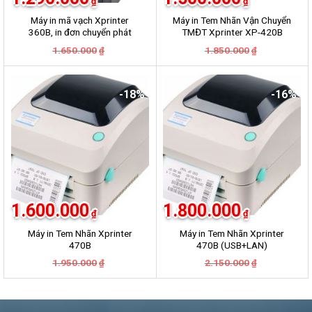
₫
₫
Máy in mã vạch Xprinter
Máy in Tem Nhãn Vận Chuyển
360B, in đơn chuyển phát
TMĐT Xprinter XP-420B
GHN, GHTK, Viettel Post,
Giá
Giá
Giá
Giá
1.650.000
1.850.000
₫
₫
VNpost, Best, J&T
gốc
hiện
gốc
hiện
là:
tại
là:
tại
1.650.000₫.
là:
1.850.000₫.
là:
1.290.000₫.
1.500.000₫.
-18%
-16%
1.600.000
1.800.000
₫
₫
Máy in Tem Nhãn Xprinter
Máy in Tem Nhãn Xprinter
470B
470B (USB+LAN)
Giá
Giá
Giá
Giá
1.950.000
2.150.000
₫
₫
gốc
hiện
gốc
hiện
là:
tại
là:
tại
1.950.000₫.
là:
2.150.000₫.
là:
1.600.000₫.
1.800.000₫.