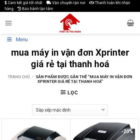
Skip
Cam kết giá tốt nhất
Vận chuyển tận nơi
Thanh toán khi nhận
hàng
Bảo hành tận tâm
to
content
Menu
mua máy in vận đơn Xprinter
giá rẻ tại thanh hoá
TRANG CHỦ
/
SẢN PHẨM ĐƯỢC GẮN THẺ “MUA MÁY IN VẬN ĐƠN
XPRINTER GIÁ RẺ TẠI THANH HOÁ”
LỌC
-14%
-20%