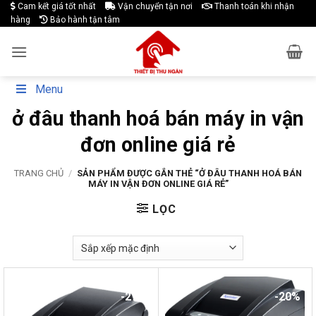
Skip
Cam kết giá tốt nhất
Vận chuyển tận nơi
Thanh toán khi nhận
hàng
Bảo hành tận tâm
to
content
Menu
ở đâu thanh hoá bán máy in vận
đơn online giá rẻ
TRANG CHỦ
/
SẢN PHẨM ĐƯỢC GẮN THẺ “Ở ĐÂU THANH HOÁ BÁN
MÁY IN VẬN ĐƠN ONLINE GIÁ RẺ”
LỌC
-27%
-20%