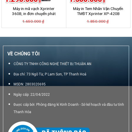
₫
₫
Máy in mã vạch Xprinter
Máy in Tem Nhãn Vận Chuyển
360B, in đơn chuyển phát
TMĐT Xprinter XP-420B
GHN, GHTK, Viettel Post,
Giá
Giá
Giá
Giá
1.650.000
1.850.000
₫
₫
VNpost, Best, J&T
gốc
hiện
gốc
hiện
là:
tại
là:
tại
1.650.000₫.
là:
1.850.000₫.
là:
1.290.000₫.
1.500.000₫.
VỀ CHÚNG TÔI
CÔNG TY TNHH CÔNG NGHỆ THIẾT BỊ THUẬN AN
Địa chỉ: 73 Ngô Từ, P Lam Sơn, TP Thanh Hoá
MSDN: 2803020695
Ngày cấp: 22/04/2022
Được cấp bởi: Phòng đăng kí Kinh Doanh - Sở kế hoạch và đầu tư tỉnh
Thanh Hóa