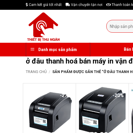
Skip
Cam kết giá tốt nhất
Vận chuyển tận nơi
Thanh toán k
to
content
Tìm
kiếm:
Bán 
Danh mục sản phẩm
ở đâu thanh hoá bán máy in vận
TRANG CHỦ
/
SẢN PHẨM ĐƯỢC GẮN THẺ “Ở ĐÂU THANH H
-27%
-20%