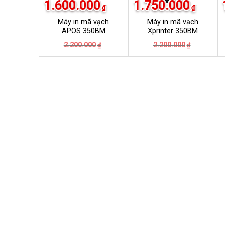
1.600.000
1.750.000
₫
₫
Máy in mã vạch
Máy in mã vạch
APOS 350BM
Xprinter 350BM
Giá
Giá
Giá
Giá
2.200.000
2.200.000
₫
₫
gốc
hiện
gốc
hiện
là:
tại
là:
tại
2.200.000₫.
là:
2.200.000
là:
1.600.000₫.
1.750.000