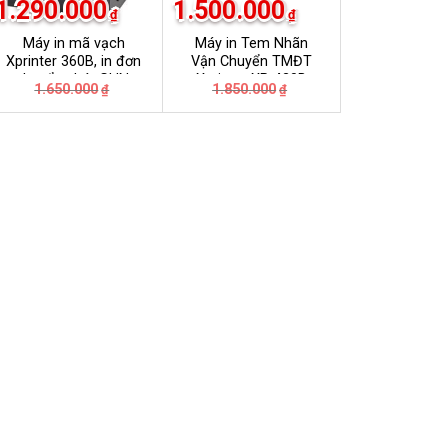
1.290.000
1.500.000
₫
₫
Máy in mã vạch
Máy in Tem Nhãn
Xprinter 360B, in đơn
Vận Chuyển TMĐT
chuyển phát GHN,
Xprinter XP-420B
Giá
Giá
Giá
Giá
1.650.000
1.850.000
₫
₫
GHTK, Viettel Post,
gốc
hiện
gốc
hiện
VNpost, Best, J&T
là:
tại
là:
tại
₫.
1.650.000₫.
là:
1.850.000₫.
là:
₫.
1.290.000₫.
1.500.000₫.