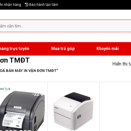
hi nhận hàng
Bảo hành tận tâm
hàng trực tuyến
Mua trả góp
Khuyến mãi
 đơn TMĐT
Hiển thị 
OÁ BÁN MÁY IN VẬN ĐƠN TMĐT”
-22%
-19%