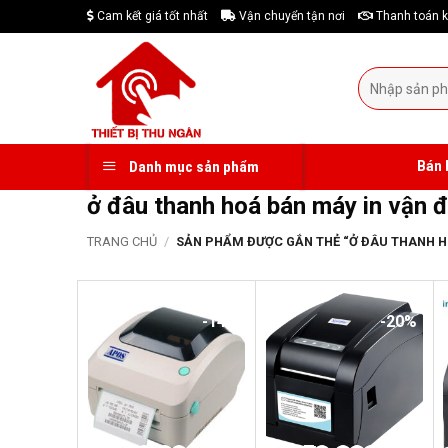
Skip
Cam kết giá tốt nhất
Vận chuyển tận nơi
Thanh toán k
to
content
Tìm
kiếm:
Bán 
Danh mục sản phẩm
ở đâu thanh hoá bán máy in vận đ
TRANG CHỦ
/
SẢN PHẨM ĐƯỢC GẮN THẺ “Ở ĐÂU THANH HO
-14%
-20%