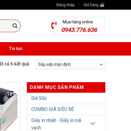
Đăng nhập
Giỏ hàng
Mua hàng online
0943.776.636
Tin tức
tất cả 6 kết quả
DANH MỤC SẢN PHẨM
-18%
Giá Sốc
COMBO GIÁ SIÊU RẺ
Giấy in nhiệt - Giấy in mã
vạch