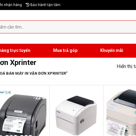
hi nhận hàng
Bảo hành tận tâm
hàng trực tuyến
Mua trả góp
Khuyến mãi
ơn Xprinter
Hiển thị 
Á BÁN MÁY IN VẬN ĐƠN XPRINTER”
-22%
-19%