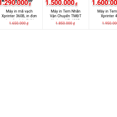
1.290.000
1.500.000
1.600.0
₫
₫
Máy in mã vạch
Máy in Tem Nhãn
Máy in Te
Xprinter 360B, in đơn
Vận Chuyển TMĐT
Xprinter 
chuyển phát GHN,
Xprinter XP-420B
Giá
Giá
Giá
Giá
1.650.000
1.850.000
1.950.00
₫
₫
GHTK, Viettel Post,
gốc
hiện
gốc
hiện
VNpost, Best, J&T
là:
tại
là:
tại
₫.
1.650.000₫.
là:
1.850.000₫.
là:
₫.
1.290.000₫.
1.500.000₫.