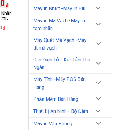
00
₫
Máy in Nhiệt -Máy in Bill
m Nhãn
470B
Máy in Mã Vạch -Máy in
Giá
Giá
0
₫
tem nhãn
gốc
hiện
là:
tại
Máy Quét Mã Vạch -Máy
1.950.000₫.
là:
1.600.000₫.
tít mã vạch
Cân Điện Tử - Két Tiền Thu
Ngân
Máy Tính -Máy POS Bán
Hàng
Phần Mềm Bán Hàng
Thiết bị An Ninh - Bộ Đàm
Máy in Văn Phòng