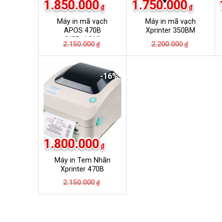
1.850.000
1.750.000
₫
₫
Máy in mã vạch
Máy in mã vạch
APOS 470B
Xprinter 350BM
(USB+LAN)
Giá
Giá
Giá
Giá
2.150.000
2.200.000
₫
₫
gốc
hiện
gốc
hiện
là:
tại
là:
tại
2.150.000₫.
là:
2.200.000
là:
1.850.000₫.
1.750.000
-16%
1.800.000
₫
Máy in Tem Nhãn
Xprinter 470B
(USB+LAN)
Giá
Giá
2.150.000
₫
gốc
hiện
là:
tại
2.150.000₫.
là:
1.800.000₫.