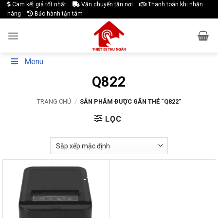
Skip
Cam kết giá tốt nhất
Vận chuyển tận nơi
Thanh toán khi nhận
hàng
Bảo hành tận tâm
to
content
Menu
Q822
TRANG CHỦ
/
SẢN PHẨM ĐƯỢC GẮN THẺ “Q822”
LỌC
-19%