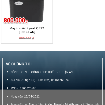
800.000
₫
Máy in nhiệt Zywell Q822
[USB + LAN]
Giá
Giá
990.000
₫
gốc
hiện
là:
tại
990.000₫.
là:
800.000₫.
VỀ CHÚNG TÔI
CÔNG TY TNHH CÔNG NGHỆ THIẾT BỊ THUẬN AN
Địa chỉ: 73 Ngô Từ, P Lam Sơn, TP Thanh Hoá
MSDN: 2803020695
Ngày cấp: 22/04/2022
Được cấp bởi: Phòng đăng kí Kinh Doanh - Sở kế hoạch và đầu tư tỉnh