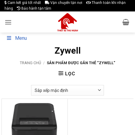
Skip
Cam kết giá tốt nhất
Vận chuyển tận nơi
Thanh toán khi nhận
hàng
Bảo hành tận tâm
to
content
Menu
Zywell
TRANG CHỦ
/
SẢN PHẨM ĐƯỢC GẮN THẺ “ZYWELL”
LỌC
-19%