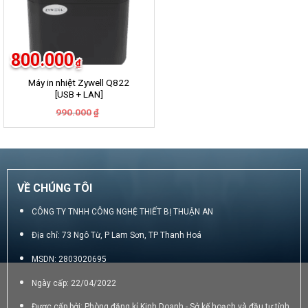
800.000
₫
Máy in nhiệt Zywell Q822
[USB + LAN]
Giá
Giá
990.000
₫
gốc
hiện
là:
tại
990.000₫.
là:
800.000₫.
VỀ CHÚNG TÔI
CÔNG TY TNHH CÔNG NGHỆ THIẾT BỊ THUẬN AN
Địa chỉ: 73 Ngô Từ, P Lam Sơn, TP Thanh Hoá
MSDN: 2803020695
Ngày cấp: 22/04/2022
Được cấp bởi: Phòng đăng kí Kinh Doanh - Sở kế hoạch và đầu tư tỉnh