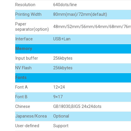
Resolution
640dots/line
Printing Width
80mm(max)/72mm(default)
Paper
48mm/52mm/56mm/64mm/68mm/76
separator(option)
Interface
USB+Lan
Memory
Input buffer
256kbytes
NV Flash
256kbytes
Fonts
Font A
12×24
Font B
9×17
Chinese
GB18030,BIG5 24x24dots
Japanese/Korea
Optional
User-defined
Support