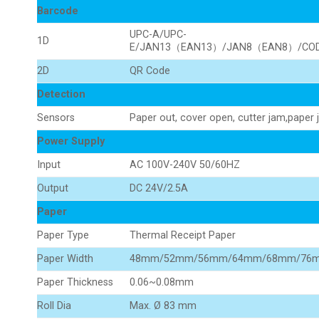
Barcode
UPC-A/UPC-
1D
E/JAN13（EAN13）/JAN8（EAN8）/CODE
2D
QR Code
Detection
Sensors
Paper out, cover open, cutter jam,paper
Power Supply
Input
AC 100V-240V 50/60HZ
Output
DC 24V/2.5A
Paper
Paper Type
Thermal Receipt Paper
Paper Width
48mm/52mm/56mm/64mm/68mm/76
Paper Thickness
0.06~0.08mm
Roll Dia
Max. Ø 83 mm