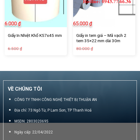
6.000
₫
65.000
₫
Giấy in tem giá – Mã vạch 2
Giấy In Nhiệt Khổ K57x45 mm
tem 35×22 mm dài 30m
Giá
Giá
Giá
Giá
6.500
80.000
₫
₫
gốc
hiện
gốc
hiện
là:
tại
là:
tại
6.500₫.
là:
80.000₫.
là:
6.000₫.
65.000₫.
VỀ CHÚNG TÔI
CÔNG TY TNHH CÔNG NGHỆ THIẾT BỊ THUẬN AN
Địa chỉ: 73 Ngô Từ, P Lam Sơn, TP Thanh Hoá
MSDN: 2803020695
Ngày cấp: 22/04/2022