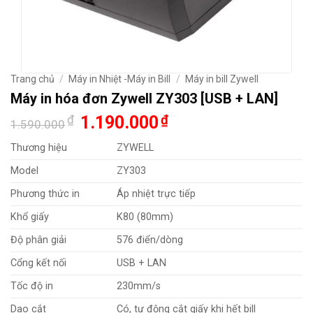
Trang chủ
/
Máy in Nhiệt -Máy in Bill
/
Máy in bill Zywell
Máy in hóa đơn Zywell ZY303 [USB + LAN]
Giá
Giá
₫
1.190.000
₫
1.590.000
gốc
hiện
là:
tại
Thương hiệu
ZYWELL
1.590.000₫.
là:
1.190.000₫.
Model
ZY303
Phương thức in
Áp nhiệt trực tiếp
Khổ giấy
K80 (80mm)
Độ phân giải
576 điển/dòng
Cổng kết nối
USB + LAN
Tốc độ in
230mm/s
Dao cắt
Có, tự động cắt giấy khi hết bill