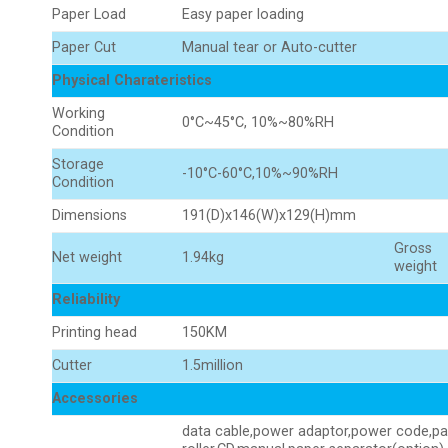
Paper Load
Easy paper loading
Paper Cut
Manual tear or Auto-cutter
Physical Charateristics
Working
0°C~45°C, 10%~80%RH
Condition
Storage
-10°C-60°C,10%~90%RH
Condition
Dimensions
191(D)x146(W)x129(H)mm
Gross
Net weight
1.94kg
weight
Reliability
Printing head
150KM
Cutter
1.5million
Accessories
data cable,power adaptor,power code,pa