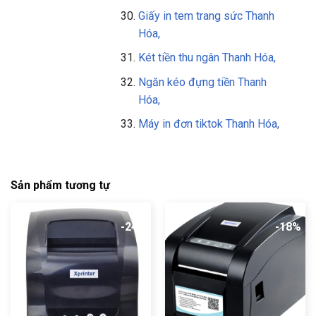
Giấy in tem trang sức Thanh
Hóa,
Két tiền thu ngân Thanh Hóa,
Ngăn kéo đựng tiền Thanh
Hóa,
Máy in đơn tiktok Thanh Hóa,
Sản phẩm tương tự
-24%
-18%