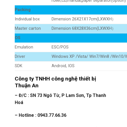
roller,CD,manual,paper separator(option)
Packing
Individual box
Dimension 26X21X17cm(LXWXH）
Master carton
Dimension 68X28X36cm(LXWXH）
OS
Emulation
ESC/POS
Driver
Windows XP /Vista/ Win7/Win8 /Win10
SDK
Android, IOS
Công ty TNHH công nghệ thiết bị
Thuận An
– Đ/C : SN 73 Ngô Từ, P Lam Sơn, Tp Thanh
Hoá
– Hotline : 0943.77.66.36