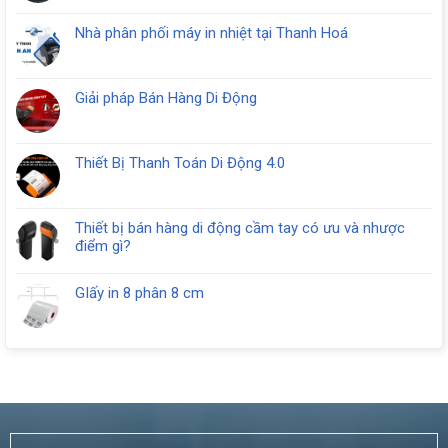
có
Két
tại
bình
tiền
Nhà phân phối máy in nhiệt tại Thanh Hoá
Thanh
luận
thu
Không
Hóa
ở
ngân
có
Két
10
bình
đựng
Giải pháp Bán Hàng Di Động
ngăn
luận
tiền
Không
RC
ở
thu
có
408
Nhà
ngân
bình
phân
Thiết Bị Thanh Toán Di Động 4.0
chất
luận
phối
Không
lượng
ở
máy
có
tại
Giải
in
bình
Thanh
pháp
Thiết bị bán hàng di động cầm tay có ưu và nhược
nhiệt
luận
Hoá
Bán
điểm gì?
tại
ở
Hàng
Không
Thanh
Thiết
Di
có
Hoá
Bị
GIấy in 8 phân 8 cm
Động
bình
Thanh
Không
luận
Toán
có
ở
Di
bình
Thiết
Động
luận
bị
4.0
ở
bán
GIấy
hàng
in
di
8
động