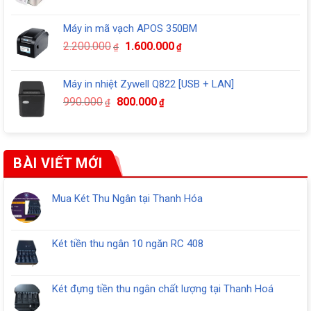
gốc
hiện
là:
tại
Máy in mã vạch APOS 350BM
2.150.000₫.
là:
Giá
Giá
2.200.000
1.600.000
₫
₫
1.800.000₫.
gốc
hiện
là:
tại
Máy in nhiệt Zywell Q822 [USB + LAN]
2.200.000₫.
là:
Giá
Giá
990.000
800.000
₫
₫
1.600.000₫.
gốc
hiện
là:
tại
990.000₫.
là:
800.000₫.
BÀI VIẾT MỚI
Mua Két Thu Ngân tại Thanh Hóa
Không
có
bình
Két tiền thu ngân 10 ngăn RC 408
luận
Không
ở
có
Mua
bình
Két
Két đựng tiền thu ngân chất lượng tại Thanh Hoá
luận
Thu
Không
ở
Ngân