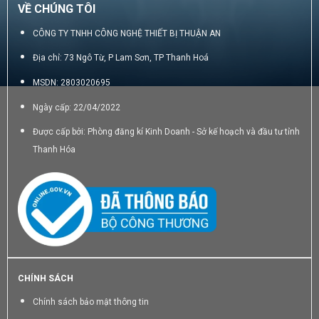
phân
VỀ CHÚNG TÔI
cầm
8
tay
cm
có
CÔNG TY TNHH CÔNG NGHỆ THIẾT BỊ THUẬN AN
ưu
Địa chỉ: 73 Ngô Từ, P Lam Sơn, TP Thanh Hoá
và
nhược
MSDN: 2803020695
điểm
gì?
Ngày cấp: 22/04/2022
Được cấp bởi: Phòng đăng kí Kinh Doanh - Sở kế hoạch và đầu tư tỉnh
Thanh Hóa
CHÍNH SÁCH
Chính sách bảo mật thông tin