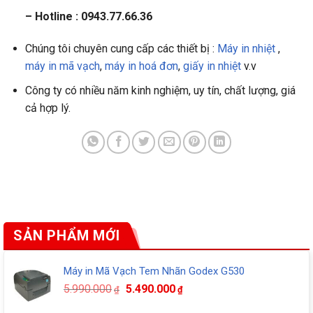
– Hotline : 0943.77.66.36
Chúng tôi chuyên cung cấp các thiết bị :
Máy in nhiệt
,
máy in mã vạch
,
máy in hoá đơn
,
giấy in nhiệt
v.v
Công ty có nhiều năm kinh nghiệm, uy tín, chất lượng, giá
cả hợp lý.
SẢN PHẨM MỚI
Máy in Mã Vạch Tem Nhãn Godex G530
Giá
Giá
5.990.000
5.490.000
₫
₫
gốc
hiện