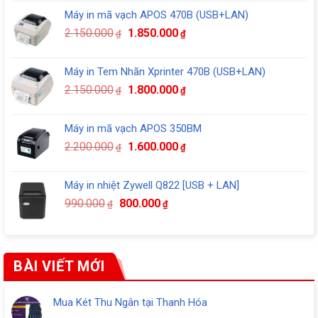
là:
tại
Máy in mã vạch APOS 470B (USB+LAN)
5.990.000₫.
là:
Giá
Giá
2.150.000
1.850.000
5.490.000₫.
₫
₫
gốc
hiện
là:
tại
Máy in Tem Nhãn Xprinter 470B (USB+LAN)
2.150.000₫.
là:
Giá
Giá
2.150.000
1.800.000
₫
₫
1.850.000₫.
gốc
hiện
là:
tại
Máy in mã vạch APOS 350BM
2.150.000₫.
là:
Giá
Giá
2.200.000
1.600.000
₫
₫
1.800.000₫.
gốc
hiện
là:
tại
Máy in nhiệt Zywell Q822 [USB + LAN]
2.200.000₫.
là:
Giá
Giá
990.000
800.000
₫
₫
1.600.000₫.
gốc
hiện
là:
tại
990.000₫.
là:
800.000₫.
BÀI VIẾT MỚI
Mua Két Thu Ngân tại Thanh Hóa
Không