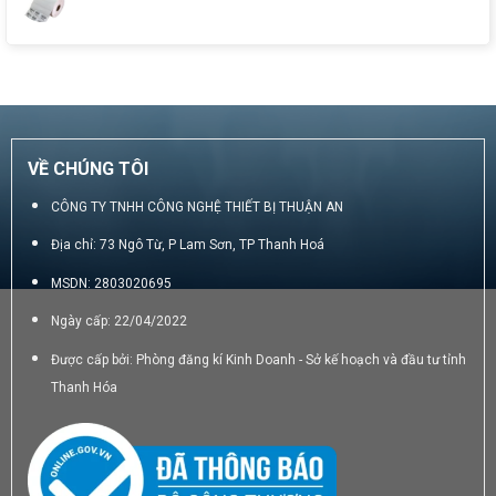
Không
luận
Toán
có
ở
Di
bình
Thiết
Động
luận
bị
4.0
ở
bán
GIấy
hàng
in
di
8
động
phân
VỀ CHÚNG TÔI
cầm
8
tay
cm
có
CÔNG TY TNHH CÔNG NGHỆ THIẾT BỊ THUẬN AN
ưu
Địa chỉ: 73 Ngô Từ, P Lam Sơn, TP Thanh Hoá
và
nhược
MSDN: 2803020695
điểm
gì?
Ngày cấp: 22/04/2022
Được cấp bởi: Phòng đăng kí Kinh Doanh - Sở kế hoạch và đầu tư tỉnh
Thanh Hóa