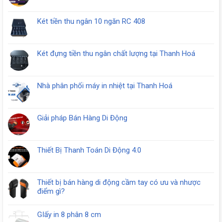
có
bình
Két tiền thu ngân 10 ngăn RC 408
luận
Không
ở
có
Mua
bình
Két
Két đựng tiền thu ngân chất lượng tại Thanh Hoá
luận
Thu
Không
ở
Ngân
có
Két
tại
bình
tiền
Nhà phân phối máy in nhiệt tại Thanh Hoá
Thanh
luận
thu
Không
Hóa
ở
ngân
có
Két
10
bình
đựng
Giải pháp Bán Hàng Di Động
ngăn
luận
tiền
Không
RC
ở
thu
có
408
Nhà
ngân
bình
phân
Thiết Bị Thanh Toán Di Động 4.0
chất
luận
phối
Không
lượng
ở
máy
có
tại
Giải
in
bình
Thanh
pháp
Thiết bị bán hàng di động cầm tay có ưu và nhược
nhiệt
luận
Hoá
Bán
điểm gì?
tại
ở
Hàng
Không
Thanh
Thiết
Di
có
Hoá
Bị
GIấy in 8 phân 8 cm
Động
bình
Thanh