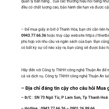
quản lý bán hàng… của các thương hiệu nổi tiếng nh
đều có chất lượng cao, bảo hành dài hạn và được cập
– Để mua giấy in bill ở Thanh Hóa, bạn chỉ cần liên
0943.77.66.36
hoặc truy cập website https://thietb
phù hợp với nhu cầu và ngân sách của bạn. Bạn cũng
có bất kỳ sự cố nào xảy ra, bạn cũng sẽ được bảo h
Hãy đến với Công ty TNHH công nghệ Thuận An để mua
cả và dịch vụ. Công ty TNHH công nghệ Thuận An luôn
– Địa chỉ đáng tin cậy cho câu hỏi Mua 
– Đ/C : SN 73 Ngô Từ, P Lam Sơn, Tp Thanh Hoá
– Hotline : 0943.77.66.36 – 0901.26.99.66