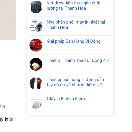
Mua
Két đựng tiền thu ngân chất
bình
Két
lượng tại Thanh Hoá
luận
Thu
Không
ở
Ngân
có
Két
Nhà phân phối máy in nhiệt tại
tại
bình
tiền
Thanh Hoá
Thanh
luận
thu
Không
Hóa
ở
ngân
có
Két
Giải pháp Bán Hàng Di Động
10
bình
đựng
Không
ngăn
luận
tiền
có
RC
ở
thu
bình
408
Nhà
Thiết Bị Thanh Toán Di Động 4.0
ngân
luận
phân
Không
chất
ở
phối
có
lượng
Giải
máy
bình
tại
pháp
Thiết bị bán hàng di động cầm
in
luận
Thanh
Bán
tay có ưu và nhược điểm gì?
nhiệt
ở
Hoá
Hàng
Không
tại
Thiết
Di
có
Thanh
Bị
GIấy in 8 phân 8 cm
Động
bình
Hoá
Thanh
Không
àng.
luận
Toán
có
ở
Di
bình
Thiết
Động
 in bill
luận
bị
4.0
ở
bán
GIấy