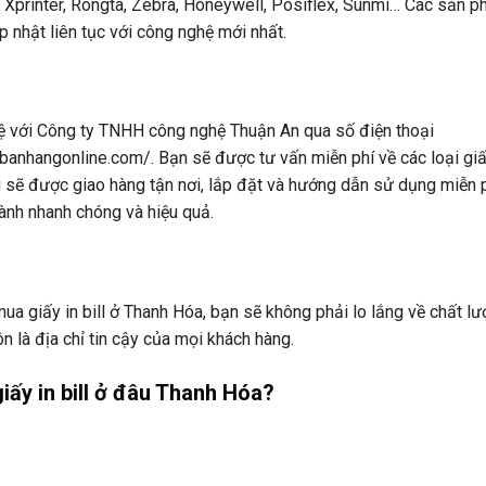
ư Xprinter, Rongta, Zebra, Honeywell, Posiflex, Sunmi… Các sản 
 nhật liên tục với công nghệ mới nhất.
 hệ với Công ty TNHH công nghệ Thuận An qua số điện thoại
ibanhangonline.com/. Bạn sẽ được tư vấn miễn phí về các loại giấy
 sẽ được giao hàng tận nơi, lắp đặt và hướng dẫn sử dụng miễn p
ành nhanh chóng và hiệu quả.
 giấy in bill ở Thanh Hóa, bạn sẽ không phải lo lắng về chất lư
 là địa chỉ tin cậy của mọi khách hàng.
giấy in bill ở đâu Thanh Hóa?