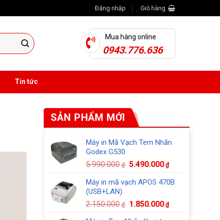
Đăng nhập
Giỏ hàng
Mua hàng online
0943.776.636
Tin tức
SẢN PHẨM MỚI
Máy in Mã Vạch Tem Nhãn
Godex G530
Giá
Giá
5.990.000
5.490.000
₫
₫
gốc
hiện
Máy in mã vạch APOS 470B
là:
tại
(USB+LAN)
5.990.000₫.
là:
Giá
Giá
2.150.000
1.850.000
5.490.000₫.
₫
₫
gốc
hiện