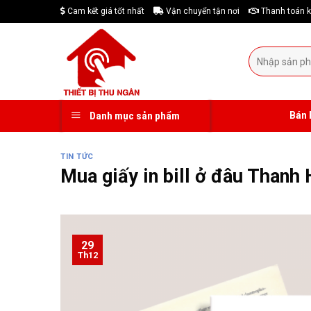
Skip
Cam kết giá tốt nhất
Vận chuyển tận nơi
Thanh toán k
to
content
Tìm
kiếm:
Bán 
Danh mục sản phẩm
TIN TỨC
Mua giấy in bill ở đâu Thanh
29
Th12