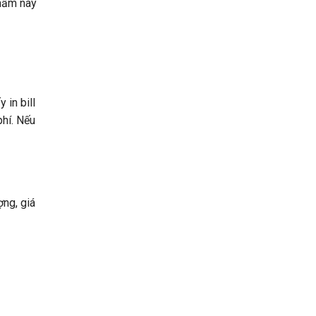
phẩm này
 in bill
hí. Nếu
ợng, giá