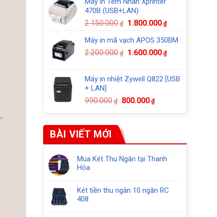
Máy in Tem Nhãn Xprinter
là:
tại
470B (USB+LAN)
2.150.000₫.
là:
Giá
Giá
2.150.000
1.800.000
₫
₫
1.850.000₫.
gốc
hiện
Máy in mã vạch APOS 350BM
là:
tại
Giá
Giá
2.200.000
1.600.000
2.150.000₫.
là:
₫
₫
gốc
hiện
1.800.000₫.
là:
tại
Máy in nhiệt Zywell Q822 [USB
2.200.000₫.
là:
+ LAN]
1.600.000₫.
Giá
Giá
990.000
800.000
₫
₫
gốc
hiện
là:
tại
990.000₫.
là:
BÀI VIẾT MỚI
800.000₫.
Mua Két Thu Ngân tại Thanh
Hóa
Không
có
Két tiền thu ngân 10 ngăn RC
bình
408
luận
Không
ở
có