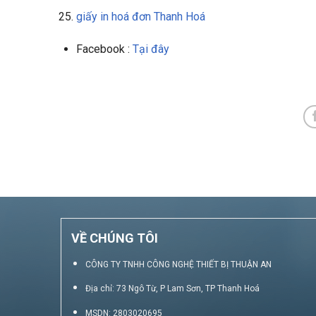
giấy in hoá đơn Thanh Hoá
Facebook :
Tại đây
VỀ CHÚNG TÔI
CÔNG TY TNHH CÔNG NGHỆ THIẾT BỊ THUẬN AN
Địa chỉ: 73 Ngô Từ, P Lam Sơn, TP Thanh Hoá
MSDN: 2803020695