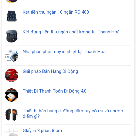
có
bình
Két tiền thu ngân 10 ngăn RC 408
luận
Không
ở
có
Mua
bình
Két
Két đựng tiền thu ngân chất lượng tại Thanh Hoá
luận
Thu
Không
ở
Ngân
có
Két
tại
bình
tiền
Nhà phân phối máy in nhiệt tại Thanh Hoá
Thanh
luận
thu
Không
Hóa
ở
ngân
có
Két
10
bình
đựng
Giải pháp Bán Hàng Di Động
ngăn
luận
tiền
Không
RC
ở
thu
có
408
Nhà
ngân
bình
phân
Thiết Bị Thanh Toán Di Động 4.0
chất
luận
phối
Không
lượng
ở
máy
có
tại
Giải
in
bình
Thanh
pháp
Thiết bị bán hàng di động cầm tay có ưu và nhược
nhiệt
luận
Hoá
Bán
điểm gì?
tại
ở
Hàng
Không
Thanh
Thiết
Di
có
Hoá
Bị
GIấy in 8 phân 8 cm
Động
bình
Thanh
Không