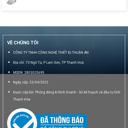
luận
Toán
có
ở
Di
bình
Thiết
Động
luận
bị
4.0
ở
bán
GIấy
hàng
in
di
8
động
phân
VỀ CHÚNG TÔI
cầm
8
tay
cm
có
CÔNG TY TNHH CÔNG NGHỆ THIẾT BỊ THUẬN AN
ưu
Địa chỉ: 73 Ngô Từ, P Lam Sơn, TP Thanh Hoá
và
nhược
MSDN: 2803020695
điểm
gì?
Ngày cấp: 22/04/2022
Được cấp bởi: Phòng đăng kí Kinh Doanh - Sở kế hoạch và đầu tư tỉnh
Thanh Hóa