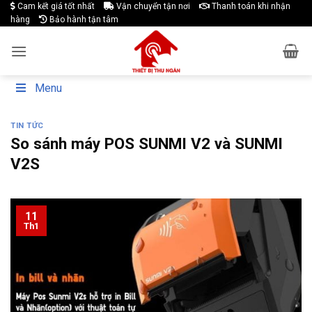
Skip
Cam kết giá tốt nhất
Vận chuyển tận nơi
Thanh toán khi nhận
hàng
Bảo hành tận tâm
to
content
Menu
TIN TỨC
So sánh máy POS SUNMI V2 và SUNMI
V2S
11
Th1