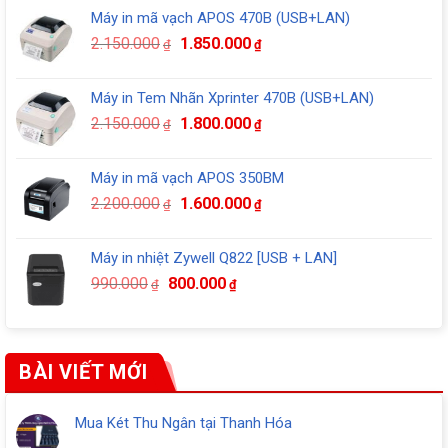
là:
tại
Máy in mã vạch APOS 470B (USB+LAN)
5.990.000₫.
là:
Giá
Giá
2.150.000
1.850.000
5.490.000₫.
₫
₫
gốc
hiện
là:
tại
Máy in Tem Nhãn Xprinter 470B (USB+LAN)
2.150.000₫.
là:
Giá
Giá
2.150.000
1.800.000
₫
₫
1.850.000₫.
gốc
hiện
là:
tại
Máy in mã vạch APOS 350BM
2.150.000₫.
là:
Giá
Giá
2.200.000
1.600.000
₫
₫
1.800.000₫.
gốc
hiện
là:
tại
Máy in nhiệt Zywell Q822 [USB + LAN]
2.200.000₫.
là:
Giá
Giá
990.000
800.000
₫
₫
1.600.000₫.
gốc
hiện
là:
tại
990.000₫.
là:
800.000₫.
BÀI VIẾT MỚI
Mua Két Thu Ngân tại Thanh Hóa
Không