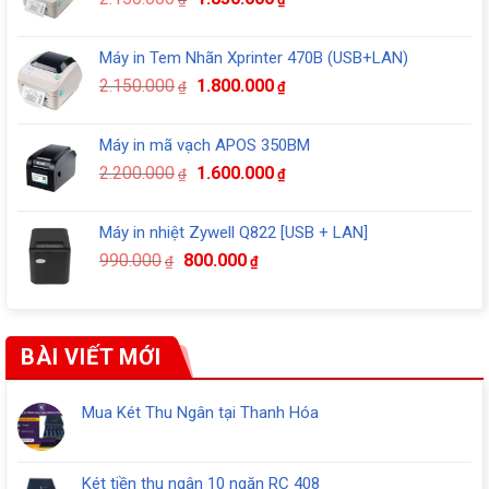
5.490.000₫.
gốc
hiện
là:
tại
Máy in Tem Nhãn Xprinter 470B (USB+LAN)
2.150.000₫.
là:
Giá
Giá
2.150.000
1.800.000
₫
₫
1.850.000₫.
gốc
hiện
là:
tại
Máy in mã vạch APOS 350BM
2.150.000₫.
là:
Giá
Giá
2.200.000
1.600.000
₫
₫
1.800.000₫.
gốc
hiện
là:
tại
Máy in nhiệt Zywell Q822 [USB + LAN]
2.200.000₫.
là:
Giá
Giá
990.000
800.000
₫
₫
1.600.000₫.
gốc
hiện
là:
tại
990.000₫.
là:
800.000₫.
BÀI VIẾT MỚI
Mua Két Thu Ngân tại Thanh Hóa
Không
có
bình
Két tiền thu ngân 10 ngăn RC 408