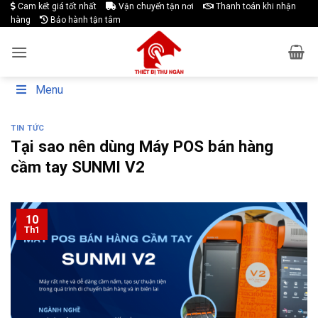
Skip
Cam kết giá tốt nhất
Vận chuyển tận nơi
Thanh toán khi nhận
hàng
Bảo hành tận tâm
to
content
Menu
TIN TỨC
Tại sao nên dùng Máy POS bán hàng
cầm tay SUNMI V2
10
Th1