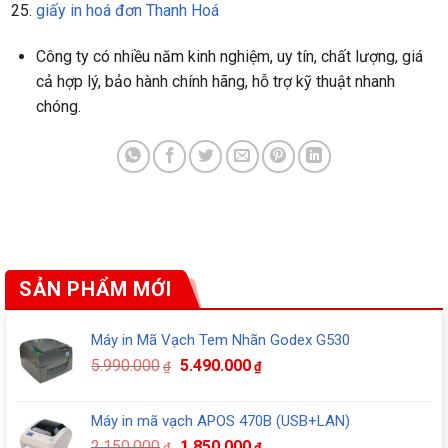
giấy in hoá đơn Thanh Hoá
Công ty có nhiều năm kinh nghiệm, uy tín, chất lượng, giá
cả hợp lý, bảo hành chính hãng, hỗ trợ kỹ thuật nhanh
chóng.
SẢN PHẨM MỚI
Máy in Mã Vạch Tem Nhãn Godex G530
Giá
Giá
5.990.000
5.490.000
₫
₫
gốc
hiện
là:
tại
Máy in mã vạch APOS 470B (USB+LAN)
5.990.000₫.
là:
Giá
Giá
2.150.000
1.850.000
₫
₫