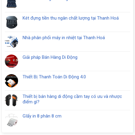
luận
Không
ở
có
Mua
bình
Két
Két đựng tiền thu ngân chất lượng tại Thanh Hoá
luận
Thu
Không
ở
Ngân
có
Két
tại
bình
tiền
Nhà phân phối máy in nhiệt tại Thanh Hoá
Thanh
luận
thu
Không
Hóa
ở
ngân
có
Két
10
bình
đựng
Giải pháp Bán Hàng Di Động
ngăn
luận
tiền
Không
RC
ở
thu
có
408
Nhà
ngân
bình
phân
Thiết Bị Thanh Toán Di Động 4.0
chất
luận
phối
Không
lượng
ở
máy
có
tại
Giải
in
bình
Thanh
pháp
Thiết bị bán hàng di động cầm tay có ưu và nhược
nhiệt
luận
Hoá
Bán
điểm gì?
tại
ở
Hàng
Không
Thanh
Thiết
Di
có
Hoá
Bị
GIấy in 8 phân 8 cm
Động
bình
Thanh
Không
luận
Toán
có
ở
Di
bình
Thiết