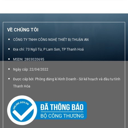
Động
luận
bị
4.0
ở
bán
GIấy
hàng
in
di
8
động
phân
VỀ CHÚNG TÔI
cầm
8
tay
cm
có
CÔNG TY TNHH CÔNG NGHỆ THIẾT BỊ THUẬN AN
ưu
Địa chỉ: 73 Ngô Từ, P Lam Sơn, TP Thanh Hoá
và
nhược
MSDN: 2803020695
điểm
gì?
Ngày cấp: 22/04/2022
Được cấp bởi: Phòng đăng kí Kinh Doanh - Sở kế hoạch và đầu tư tỉnh
Thanh Hóa