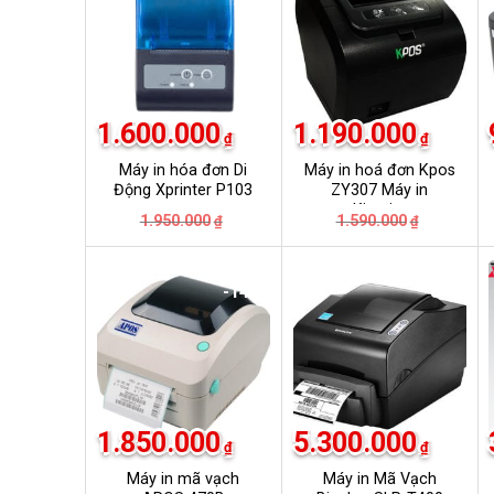
1.600.000
1.190.000
₫
₫
Máy in hóa đơn Di
Máy in hoá đơn Kpos
Động Xprinter P103
ZY307 Máy in
Kiotviet
Giá
Giá
Giá
Giá
1.950.000
1.590.000
₫
₫
gốc
hiện
gốc
hiện
là:
tại
là:
tại
1.950.000₫.
là:
1.590.000
là:
1.600.000₫.
1.190.000
-14%
-8%
1.850.000
5.300.000
₫
₫
Máy in mã vạch
Máy in Mã Vạch