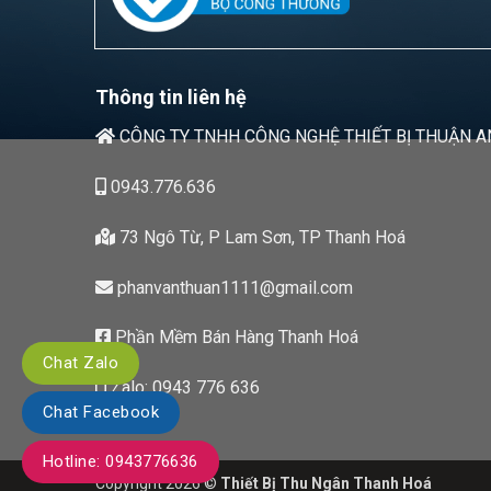
Thông tin liên hệ
CÔNG TY TNHH CÔNG NGHỆ THIẾT BỊ THUẬN A
0943.776.636
73 Ngô Từ, P Lam Sơn, TP Thanh Hoá
phanvanthuan1111@gmail.com
Phần Mềm Bán Hàng Thanh Hoá
Chat Zalo
Zalo: 0943 776 636
Chat Facebook
Hotline: 0943776636
Copyright 2026 ©
Thiết Bị Thu Ngân Thanh Hoá