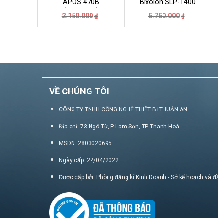
APOS 470B
Bixolon SLP-T400
(USB+LAN)
Giá
Giá
Giá
Giá
2.150.000
5.750.000
₫
₫
gốc
hiện
gốc
hiện
là:
tại
là:
tại
2.150.000₫.
là:
5.750.000
là:
1.850.000₫.
5.300.000
VỀ CHÚNG TÔI
CÔNG TY TNHH CÔNG NGHỆ THIẾT BỊ THUẬN AN
Địa chỉ: 73 Ngô Từ, P Lam Sơn, TP Thanh Hoá
MSDN: 2803020695
Ngày cấp: 22/04/2022
Được cấp bởi: Phòng đăng kí Kinh Doanh - Sở kế hoạch và đ