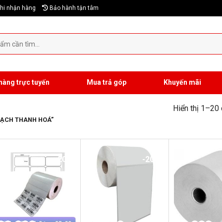
hi nhận hàng
Bảo hành tận tâm
hàng trực tuyến
Mua trả góp
Khuyến mãi
Hiển thị 1–20
VẠCH THANH HOÁ”
-20%
-20%