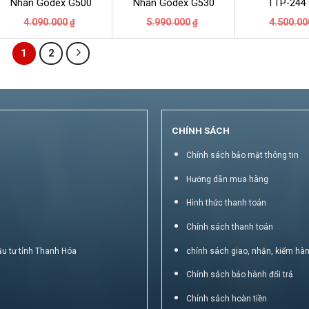
Nhãn Godex G500
Nhãn Godex G530
TTP-244
Giá
Giá
Giá
Giá
4.090.000
5.990.000
4.500.00
₫
₫
gốc
hiện
gốc
hiện
là:
tại
là:
tại
₫.
4.090.000₫.
là:
5.990.000₫.
là:
1
2
₫.
3.600.000₫.
5.490.000₫.
CHÍNH SÁCH
Chính sách bảo mật thông tin
Hướng dẫn mua hàng
Hình thức thanh toán
Chính sách thanh toán
ầu tư tỉnh Thanh Hóa
chính sách giao, nhận, kiểm hà
Chính sách bảo hành đổi trả
Chính sách hoàn tiền