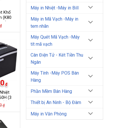
Máy in Nhiệt -Máy in Bill
ệt Khổ
 (K80
Máy in Mã Vạch -Máy in
 mm)
Giá
Giá
₫
tem nhãn
gốc
hiện
là:
tại
Máy Quét Mã Vạch -Máy
35.000₫.
là:
30.000₫.
-11%
tít mã vạch
Cân Điện Tử - Két Tiền Thu
Ngân
Máy Tính -Máy POS Bán
Hàng
00
₫
Phần Mềm Bán Hàng
 Nhiệt
60H (3
Thiết bị An Ninh - Bộ Đàm
nối )
Giá
Giá
0
₫
gốc
hiện
là:
tại
Máy in Văn Phòng
2.200.000₫.
là:
1.950.000₫.
-17%