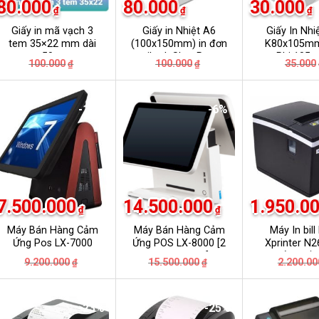
80.000
80.000
30.000
₫
₫
₫
Giấy in mã vạch 3
Giấy in Nhiệt A6
Giấy In Nhi
tem 35×22 mm dài
(100x150mm) in đơn
K80x105mm
50m
tiktok ShopPee
Phi 105
Giá
Giá
Giá
Giá
100.000
100.000
35.000
₫
₫
Lazada …….
gốc
hiện
gốc
hiện
là:
tại
là:
tại
100.000₫.
là:
100.000₫.
là:
80.000₫.
80.000₫.
-18%
-6%
7.500.000
14.500.000
1.950.0
₫
₫
Máy Bán Hàng Cảm
Máy Bán Hàng Cảm
Máy In bill
Ứng Pos LX-7000
Ứng POS LX-8000 [2
Xprinter N2
màn hình i5 ]
cổng kết 
Giá
Giá
Giá
Giá
9.200.000
15.500.000
2.200.00
₫
₫
gốc
hiện
gốc
hiện
là:
tại
là:
tại
0₫.
9.200.000₫.
là:
15.500.000₫.
là:
0₫.
7.500.000₫.
14.500.000₫.
-23%
-25%