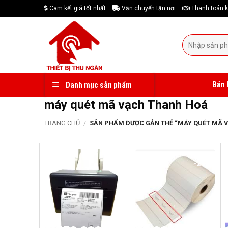
Skip
Cam kết giá tốt nhất
Vận chuyển tận nơi
Thanh toán k
to
content
Tìm
kiếm:
Bán 
Danh mục sản phẩm
máy quét mã vạch Thanh Hoá
TRANG CHỦ
/
SẢN PHẨM ĐƯỢC GẮN THẺ “MÁY QUÉT MÃ 
-22%
-21%