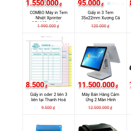
1.550.000
95.000
₫
₫
COMBO Máy in Tem
Giấy in 3 Tem
Nhiệt Xprinter
35x22mm Xương Cá
DT108B + 1 Cuộn
( tem niêm phong,
Giá
Giá
Giá
Giá
1.990.000
120.000
₫
₫
Tem in Vận Đơn, In
chống bóc….)
gốc
hiện
gốc
hiện
Phiếu Giao Hàng
là:
tại
là:
tại
1.990.000₫.
là:
120.000₫.
là:
Shopee, Lazada…
1.550.000₫.
95.000₫.
-11%
-8%
8.500
11.500.000
₫
₫
Giấy in oder 2 liên 3
Máy Bán Hàng Cảm
liên tại Thanh Hoá
Ứng 2 Màn Hình
HBAPOS 9000
Giá
Giá
Giá
Giá
9.500
12.500.000
₫
₫
gốc
hiện
gốc
hiện
là:
tại
là:
tại
9.500₫.
là:
12.500.00
là:
8.500₫.
11.500.00
-18%
-25%