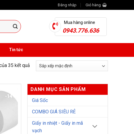
Đăng nhập
Giỏ hàng
Mua hàng online
0943.776.636
Tin tức
 của 35 kết quả
DANH MỤC SẢN PHẨM
-14%
Giá Sốc
COMBO GIÁ SIÊU RẺ
Giấy in nhiệt - Giấy in mã
vạch