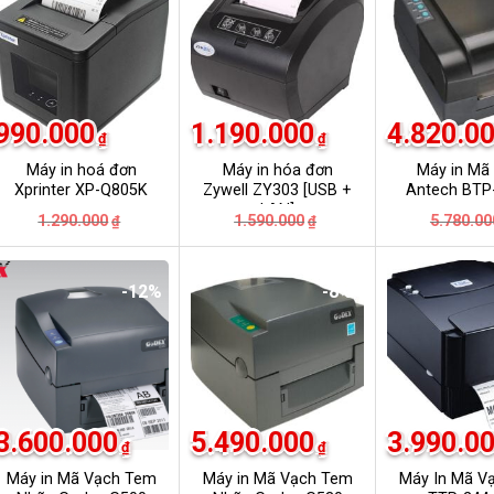
990.000
1.190.000
4.820.0
₫
₫
Máy in hoá đơn
Máy in hóa đơn
Máy in Mã
Xprinter XP-Q805K
Zywell ZY303 [USB +
Antech BTP
LAN]
Giá
Giá
Giá
Giá
1.290.000
1.590.000
5.780.00
₫
₫
gốc
hiện
gốc
hiện
là:
tại
là:
tại
₫.
1.290.000₫.
là:
1.590.000₫.
là:
₫.
990.000₫.
1.190.000₫.
-12%
-8%
3.600.000
5.490.000
3.990.0
₫
₫
Máy in Mã Vạch Tem
Máy in Mã Vạch Tem
Máy In Mã V